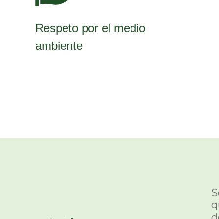
Respeto por el medio
ambiente
S
q
d