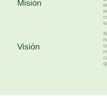
Misión
e
e
c
s
N
n
Visión
c
n
c
q