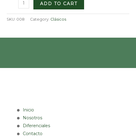
Código
ADD TO CART
008
quantity
SKU:
008
Category:
Clásicos
Inicio
Nosotros
Diferenciales
Contacto