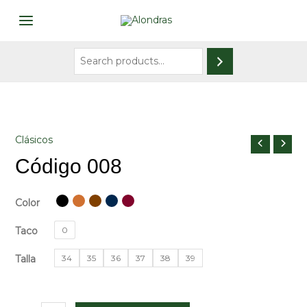
Ir
al
MAIN
contenido
MENU
Search
Clásicos
Código 008
Color
Taco
0
Talla
34
35
36
37
38
39