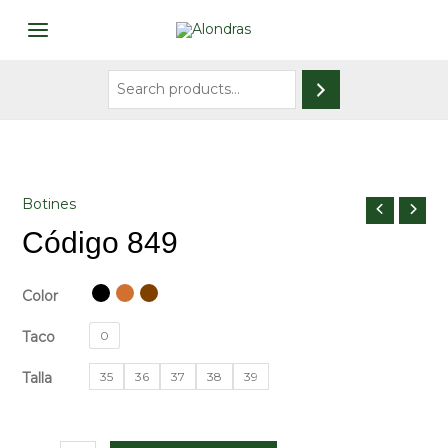
Ir
al
MAIN
contenido
MENU
Search
Botines
Código 849
Color
Taco
0
Talla
35
36
37
38
39