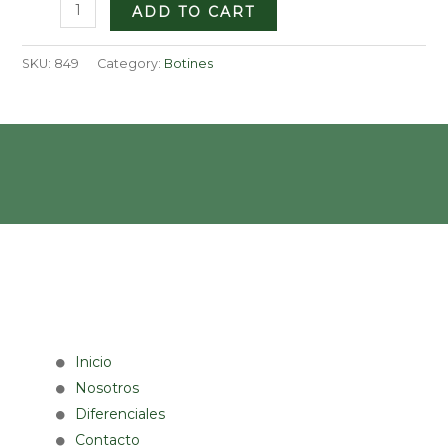
Código
ADD TO CART
849
quantity
SKU:
849
Category:
Botines
Inicio
Nosotros
Diferenciales
Contacto